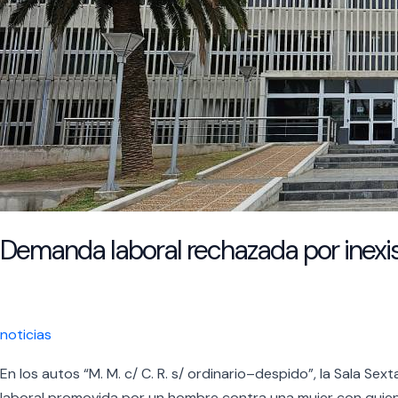
fue
inscripta
oportunamente
Demanda laboral rechazada por inexis
noticias
En los autos “M. M. c/ C. R. s/ ordinario–despido”, la Sala 
laboral promovida por un hombre contra una mujer con quien h