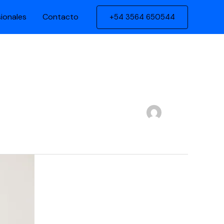
sionales
Contacto
+54 3564 650544