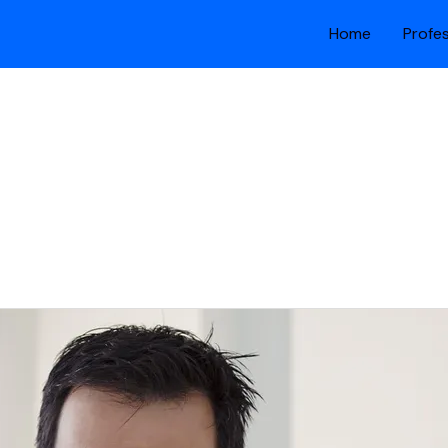
Home
Profe
s