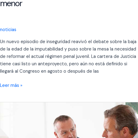
menor
noticias
Un nuevo episodio de inseguridad reavivó el debate sobre la baja
de la edad de la imputabilidad y puso sobre la mesa la necesidad
de reformar el actual régimen penal juvenil. La cartera de Justicia
tiene casi listo un anteproyecto, pero aún no está definido si
llegará al Congreso en agosto o después de las
La
Leer más »
edad
para
imputar
no
es
un
tema