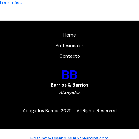
Letra
Leer más »
y
música:
No
configuran
Home
delito
Profesionales
las
expresiones
Contacto
vertidas
BB
por
un
cantante
Barrios & Barrios
respecto
Abogados
de
un
Abogados Barrios 2025 - All Rights Reserved
funcionario
público
durante
la
Hosting & Diseño
QueStreaming.com