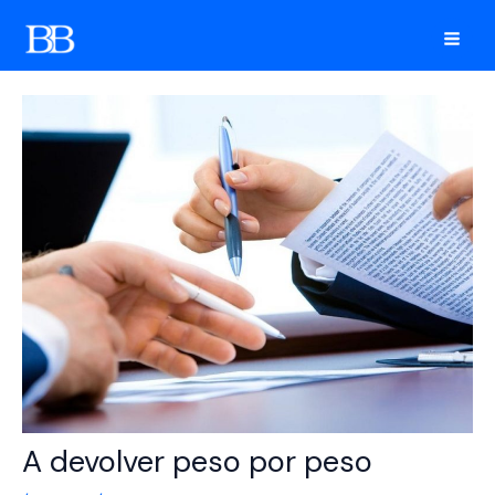
Ir
al
Mai
contenido
Men
A devolver peso por peso