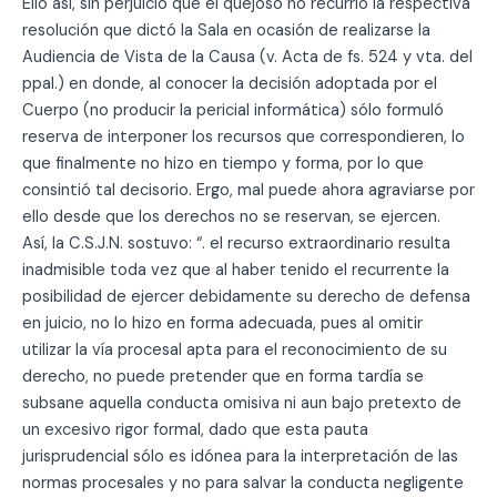
Ello así, sin perjuicio que el quejoso no recurrió la respectiva
resolución que dictó la Sala en ocasión de realizarse la
Audiencia de Vista de la Causa (v. Acta de fs. 524 y vta. del
ppal.) en donde, al conocer la decisión adoptada por el
Cuerpo (no producir la pericial informática) sólo formuló
reserva de interponer los recursos que correspondieren, lo
que finalmente no hizo en tiempo y forma, por lo que
consintió tal decisorio. Ergo, mal puede ahora agraviarse por
ello desde que los derechos no se reservan, se ejercen.
Así, la C.S.J.N. sostuvo: “. el recurso extraordinario resulta
inadmisible toda vez que al haber tenido el recurrente la
posibilidad de ejercer debidamente su derecho de defensa
en juicio, no lo hizo en forma adecuada, pues al omitir
utilizar la vía procesal apta para el reconocimiento de su
derecho, no puede pretender que en forma tardía se
subsane aquella conducta omisiva ni aun bajo pretexto de
un excesivo rigor formal, dado que esta pauta
jurisprudencial sólo es idónea para la interpretación de las
normas procesales y no para salvar la conducta negligente