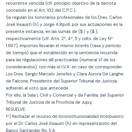
recurrente vencida (cfr. principio objetivo de la derrota
contenido en el Art. 102 del C.P.C.).
Se regulan los honorarios profesionales de los Dres. Carlos
José Insausti (h) y Jorge A.Ripoll, por sus actuaciones en la
presente instancia, en las sumas de ($.) y ($.),
respectivamente (cfr. Arts. 2º, 4º, 11 y cdts. de Ley Nº
1.687); importes llevarán el mismo interés (tasa y período
de tiempo) que el establecido en la sentencia recurrida
para las regulaciones allí practicadas (numeral VI de los
considerandos); con más el I.V.A. en caso de corresponder.
Los Dres. Sergio Marcelo Jenefes y Clara Aurora De Langhe
de Falcone, Presidente del Superior Tribunal de Justicia,
adhieren al voto que antecede.
Por ello, la Sala I, Civil y Comercial y de Familia, del Superior
Tribunal de Justicia de la Provincia de Jujuy,
RESUELVE:
1º) Rechazar el recurso de inconstitucionalidad interpuesto
por el Dr. Carlos José Insausti (h) en representación del
Banco Santander Río S.A.