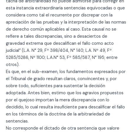
tacha de arbitrariedad no puede admitirse para corregir en
esta instancia extraordinaria sentencias equivocadas o que
considera como tal el recurrente por discrepar con la
apreciación de las pruebas y la interpretación de las normas
de derecho común aplicables al caso. Esta causal no se
refiere a tales discrepancias, sino a desaciertos de
gravedad extrema que descalifican el fallo como acto
judicial” (L.A. N° 29, Fº 398/404, N° 140; L.A. Nº 49, Fº
5285/5286, Nº 1100; L.A.N° 53, Fº 585/587, N° 195; entre
otros).
Es que, en el sub-examen, los fundamentos expresados por
el Tribunal de grado resultan claros, convincentes y, por
sobre todo, suficientes para sustentar la decisión
adoptada. Antes bien, estimo que los agravios propuestos
por el quejoso importan la mera discrepancia con lo
decidido, lo cual resulta insuficiente para descalificar el fallo
en los términos de la doctrina de la arbitrariedad de
sentencias.
No corresponde el dictado de otra sentencia que valore