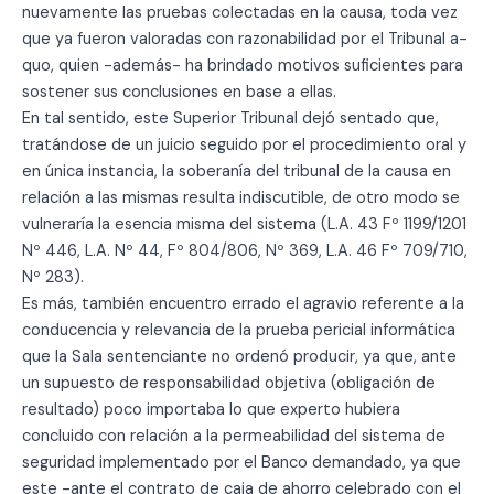
nuevamente las pruebas colectadas en la causa, toda vez
que ya fueron valoradas con razonabilidad por el Tribunal a-
quo, quien -además- ha brindado motivos suficientes para
sostener sus conclusiones en base a ellas.
En tal sentido, este Superior Tribunal dejó sentado que,
tratándose de un juicio seguido por el procedimiento oral y
en única instancia, la soberanía del tribunal de la causa en
relación a las mismas resulta indiscutible, de otro modo se
vulneraría la esencia misma del sistema (L.A. 43 Fº 1199/1201
Nº 446, L.A. Nº 44, Fº 804/806, Nº 369, L.A. 46 Fº 709/710,
Nº 283).
Es más, también encuentro errado el agravio referente a la
conducencia y relevancia de la prueba pericial informática
que la Sala sentenciante no ordenó producir, ya que, ante
un supuesto de responsabilidad objetiva (obligación de
resultado) poco importaba lo que experto hubiera
concluido con relación a la permeabilidad del sistema de
seguridad implementado por el Banco demandado, ya que
este -ante el contrato de caja de ahorro celebrado con el