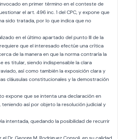
d invocado en primer término en el conteste de
stionar el art. 496 inc. 1 del CPC, y expone que
ha sido tratada, por lo que indica que no
izado en el último apartado del punto III de la
quiere que el interesado efectúe una crítica
erca de la manera en que la norma contraría la
 es titular, siendo indispensable la clara
raviado, así como también la exposición clara y
as cláusulas constitucionales y la demostración
nto expone que se intenta una declaración en
teniendo así por objeto la resolución judicial y
ía intentada, quedando la posibilidad de recurrir
r el Dr. George M. Rodriguez Consoli, en su calidad