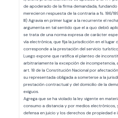
de apoderado de la firma demandada, fundando s
merecieron respuesta de la contraria a fs. 186/189
III) Agravia en primer lugar a la recurrente el re
argumenta en tal sentido que el a quo debió aplica
se trata de una norma expresa de carácter espec
vía electrónica, que fija la jurisdicción en el lug
corresponde a la prestación del servicio turístic
Luego expone que ratifica el planteo de inconsti
arbitrariamente la excepción de incompetencia, a
art. 18 de la Constitución Nacional por afectació
su representada obligada a someterse a la jurisdi
prestación contractual y del domicilio de la d
exiguos.
Agrega que se ha violado la ley vigente en mater
consumo a distancia y por medios electrónicos, 
defensa en juicio y los derechos de propiedad e igu