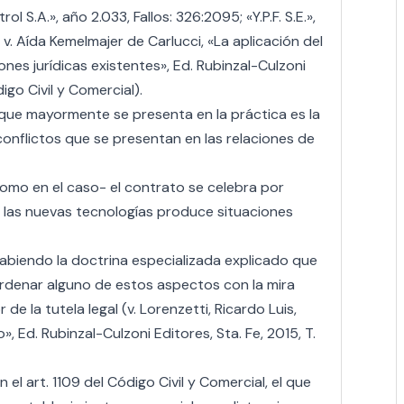
l S.A.», año 2.033, Fallos: 326:2095; «Y.P.F. S.E.»,
; v. Aída Kemelmajer de Carlucci, «La aplicación del
iones jurídicas existentes», Ed. Rubinzal-Culzoni
digo Civil y Comercial).
que mayormente se presenta en la práctica es la
conflictos que se presentan en las relaciones de
omo en el caso- el contrato se celebra por
 las nuevas tecnologías produce situaciones
abiendo la doctrina especializada explicado que
 ordenar alguno de estos aspectos con la mira
 la tutela legal (v. Lorenzetti, Ricardo Luis,
 Ed. Rubinzal-Culzoni Editores, Sta. Fe, 2015, T.
el art. 1109 del Código Civil y Comercial, el que