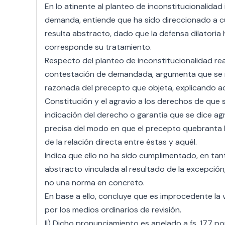
En lo atinente al planteo de inconstitucionalida
demanda, entiende que ha sido direccionado a cue
resulta abstracto, dado que la defensa dilatoria 
corresponde su tratamiento.
Respecto del planteo de inconstitucionalidad real
contestación de demandada, argumenta que se re
razonada del precepto que objeta, explicando ac
Constitución y el agravio a los derechos de que se
indicación del derecho o garantía que se dice ag
precisa del modo en que el precepto quebranta l
de la relación directa entre éstas y aquél.
Indica que ello no ha sido cumplimentado, en ta
abstracto vinculada al resultado de la excepción, 
no una norma en concreto.
En base a ello, concluye que es improcedente la v
por los medios ordinarios de revisión.
II) Dicho pronunciamiento es apelado a fs. 177 po