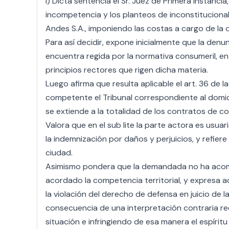
I) Dicta sentencia el Sr. Juez de Primera Instanci
incompetencia y los planteos de inconstitucional
Andes S.A., imponiendo las costas a cargo de la
Para así decidir, expone inicialmente que la denu
encuentra regida por la normativa consumeril, en 
principios rectores que rigen dicha materia.
Luego afirma que resulta aplicable el art. 36 de 
competente el Tribunal correspondiente al domicil
se extiende a la totalidad de los contratos de c
Valora que en el sub lite la parte actora es usuari
la indemnización por daños y perjuicios, y refier
ciudad.
Asimismo pondera que la demandada no ha acom
acordado la competencia territorial, y expresa
la violación del derecho de defensa en juicio d
consecuencia de una interpretación contraria re
situación e infringiendo de esa manera el espírit