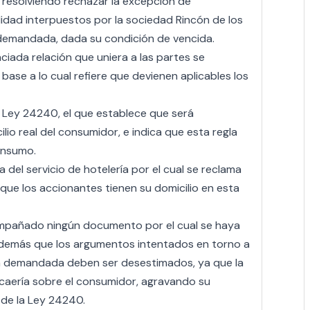
a, resolviendo rechazar la excepción de
idad interpuestos por la sociedad Rincón de los
 demandada, dada su condición de vencida.
nciada relación que uniera a las partes se
base a lo cual refiere que devienen aplicables los
la Ley 24240, el que establece que será
io real del consumidor, e indica que esta regla
onsumo.
a del servicio de hotelería por el cual se reclama
e que los accionantes tienen su domicilio en esta
pañado ningún documento por el cual se haya
 además que los argumentos intentados en torno a
e la demandada deben ser desestimados, ya que la
caería sobre el consumidor, agravando su
u de la Ley 24240.