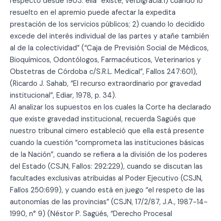
respecto desde 1903: ella “existe, verbigracia:1) cuando lo
resuelto en el apremio puede afectar la expedita
prestación de los servicios públicos; 2) cuando lo decidido
excede del interés individual de las partes y atañe también
al de la colectividad” (“Caja de Previsión Social de Médicos,
Bioquímicos, Odontólogos, Farmacéuticos, Veterinarios y
Obstetras de Córdoba c/S.R.L. Medical”, Fallos 247:601),
(Ricardo J. Sahab, “El recurso extraordinario por gravedad
institucional”, Ediar, 1978, p. 34).
Al analizar los supuestos en los cuales la Corte ha declarado
que existe gravedad institucional, recuerda Sagüés que
nuestro tribunal cimero estableció que ella está presente
cuando la cuestión “comprometa las instituciones básicas
de la Nación”, cuando se refiera a la división de los poderes
del Estado (CSJN, Fallos: 292:229), cuando se discutan las
facultades exclusivas atribuidas al Poder Ejecutivo (CSJN,
Fallos 250:699), y cuando está en juego “el respeto de las
autonomías de las provincias” (CSJN, 17/2/87, J.A., 1987-14-
1990, n° 9) (Néstor P. Sagüés, “Derecho Procesal