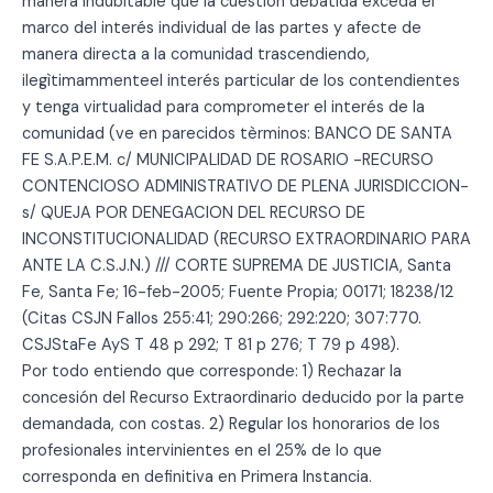
manera indubitable que la cuestión debatida exceda el
marco del interés individual de las partes y afecte de
manera directa a la comunidad trascendiendo,
ilegìtimammenteel interés particular de los contendientes
y tenga virtualidad para comprometer el interés de la
comunidad (ve en parecidos tèrminos: BANCO DE SANTA
FE S.A.P.E.M. c/ MUNICIPALIDAD DE ROSARIO -RECURSO
CONTENCIOSO ADMINISTRATIVO DE PLENA JURISDICCION-
s/ QUEJA POR DENEGACION DEL RECURSO DE
INCONSTITUCIONALIDAD (RECURSO EXTRAORDINARIO PARA
ANTE LA C.S.J.N.) /// CORTE SUPREMA DE JUSTICIA, Santa
Fe, Santa Fe; 16-feb-2005; Fuente Propia; 00171; 18238/12
(Citas CSJN Fallos 255:41; 290:266; 292:220; 307:770.
CSJStaFe AyS T 48 p 292; T 81 p 276; T 79 p 498).
Por todo entiendo que corresponde: 1) Rechazar la
concesión del Recurso Extraordinario deducido por la parte
demandada, con costas. 2) Regular los honorarios de los
profesionales intervinientes en el 25% de lo que
corresponda en definitiva en Primera Instancia.