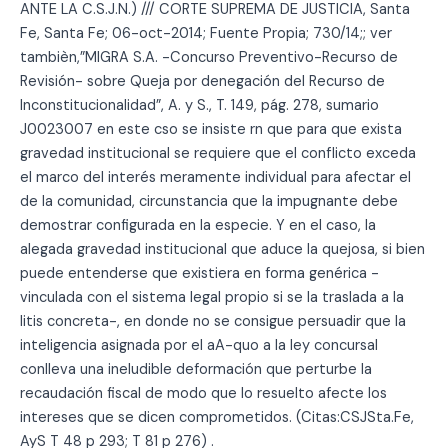
ANTE LA C.S.J.N.) /// CORTE SUPREMA DE JUSTICIA, Santa
Fe, Santa Fe; 06-oct-2014; Fuente Propia; 730/14;; ver
tambièn,”MIGRA S.A. -Concurso Preventivo-Recurso de
Revisión- sobre Queja por denegación del Recurso de
Inconstitucionalidad”, A. y S., T. 149, pág. 278, sumario
J0023007 en este cso se insiste rn que para que exista
gravedad institucional se requiere que el conflicto exceda
el marco del interés meramente individual para afectar el
de la comunidad, circunstancia que la impugnante debe
demostrar configurada en la especie. Y en el caso, la
alegada gravedad institucional que aduce la quejosa, si bien
puede entenderse que existiera en forma genérica -
vinculada con el sistema legal propio si se la traslada a la
litis concreta-, en donde no se consigue persuadir que la
inteligencia asignada por el aA-quo a la ley concursal
conlleva una ineludible deformación que perturbe la
recaudación fiscal de modo que lo resuelto afecte los
intereses que se dicen comprometidos. (Citas:CSJSta.Fe,
AyS T 48 p 293; T 81 p 276) .