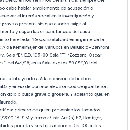
idelito en los términos del art. 1109, siempre del
 caso cabe hablar simplemente de acusación o
ervar el interés social en la investigación y
 grave o grosera, sin que cuadre exigir al
lmente y según las circunstancias del caso
erto Parellada, “Responsabilidad emergente de la
; Aída Kemelmajer de Carlucci, en Belluscio- Zannoni,
v., Sala “E”, E.D. 195-88; Sala “F”, “Zozzaro, Oscar
os”, del 6/4/98; esta Sala, exptes.59.859/01 del
rras, atribuyendo a A la comisión de hechos
iDs y envío de correos electrónicos de igual tenor,
con dolo o culpa grave o grosera. Y adelanto que, en
igurado.
entificar primero de quien provenían los llamados
/2010 “A, S M y otros s/ infr. Art.(s) 52, Hostigar,
ibidos por ella y sus hijos menores (fs. 10) en los