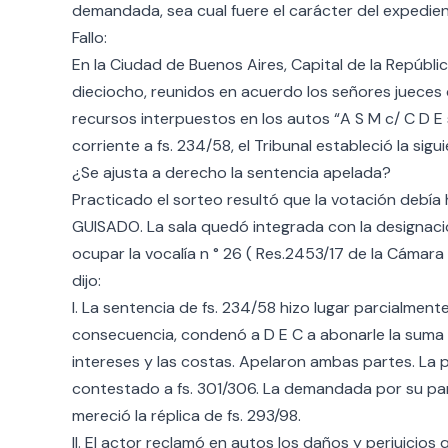
demandada, sea cual fuere el carácter del expedien
Fallo:
En la Ciudad de Buenos Aires, Capital de la República
dieciocho, reunidos en acuerdo los señores jueces d
recursos interpuestos en los autos “A S M c/ C D E 
corriente a fs. 234/58, el Tribunal estableció la sigu
¿Se ajusta a derecho la sentencia apelada?
Practicado el sorteo resultó que la votación debía
GUISADO. La sala quedó integrada con la designació
ocupar la vocalía n ° 26 ( Res.2453/17 de la Cámara 
dijo:
I. La sentencia de fs. 234/58 hizo lugar parcialmen
consecuencia, condenó a D E C a abonarle la suma 
intereses y las costas. Apelaron ambas partes. La p
contestado a fs. 301/306. La demandada por su parte
mereció la réplica de fs. 293/98.
II. El actor reclamó en autos los daños y perjuicio