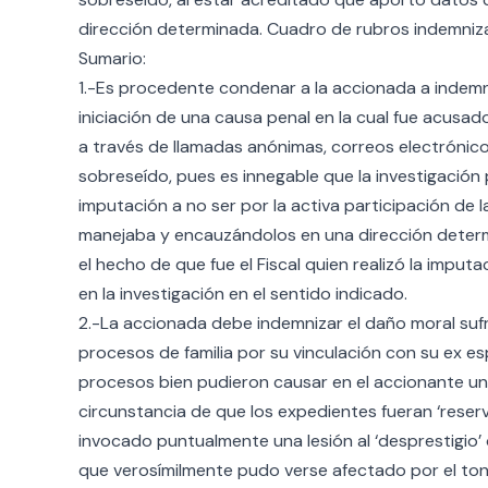
dirección determinada. Cuadro de rubros indemniza
Sumario:
1.-Es procedente condenar a la accionada a indemn
iniciación de una causa penal en la cual fue acusado 
a través de llamadas anónimas, correos electrónicos
sobreseído, pues es innegable que la investigación
imputación a no ser por la activa participación de
manejaba y encauzándolos en una dirección determ
el hecho de que fue el Fiscal quien realizó la impu
en la investigación en el sentido indicado.
2.-La accionada debe indemnizar el daño moral sufr
procesos de familia por su vinculación con su ex e
procesos bien pudieron causar en el accionante una 
circunstancia de que los expedientes fueran ‘reserv
invocado puntualmente una lesión al ‘desprestigio’ o 
que verosímilmente pudo verse afectado por el tono 