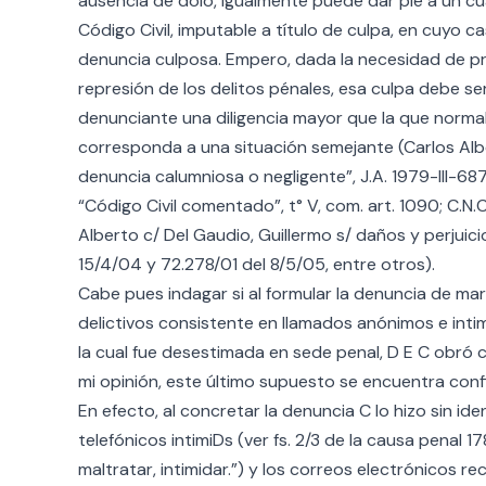
ausencia de dolo, igualmente puede dar pie a un cuas
Código Civil, imputable a título de culpa, en cuyo
denuncia culposa. Empero, dada la necesidad de pres
represión de los delitos pénales, esa culpa debe ser
denunciante una diligencia mayor que la que norma
corresponda a una situación semejante (Carlos Alb
denuncia calumniosa o negligente”, J.A. 1979-III-687
“Código Civil comentado”, t° V, com. art. 1090; C.N.Ci
Alberto c/ Del Gaudio, Guillermo s/ daños y perjuici
15/4/04 y 72.278/01 del 8/5/05, entre otros).
Cabe pues indagar si al formular la denuncia de ma
delictivos consistente en llamados anónimos e intim
la cual fue desestimada en sede penal, D E C obró 
mi opinión, este último supuesto se encuentra conf
En efecto, al concretar la denuncia C lo hizo sin id
telefónicos intimiDs (ver fs. 2/3 de la causa penal 178
maltratar, intimidar.”) y los correos electrónicos rec