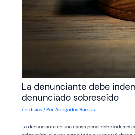
La denunciante debe indemn
denunciado sobreseído
/
noticias
/ Por
Abogados Barrios
La denunciante en una causa penal debe indemnizar
sobreseído, al estar acreditado que aportó datos 