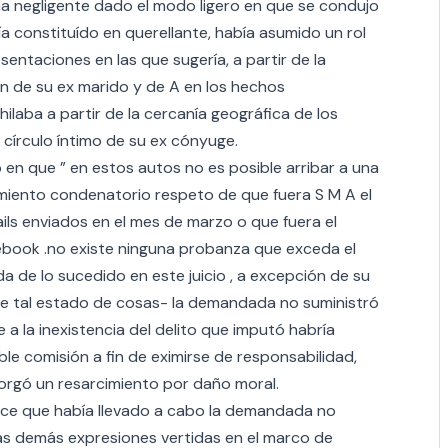
 negligente dado el modo ligero en que se condujo
ía constituído en querellante, había asumido un rol
sentaciones en las que sugería, a partir de la
ón de su ex marido y de A en los hechos
laba a partir de la cercanía geográfica de los
 círculo íntimo de su ex cónyuge.
 en que ” en estos autos no es posible arribar a una
miento condenatorio respeto de que fuera S M A el
 mails enviados en el mes de marzo o que fuera el
ebook .no existe ninguna probanza que exceda el
da de lo sucedido en este juicio , a excepción de su
ante tal estado de cosas- la demandada no suministró
 a la inexistencia del delito que imputó habría
e comisión a fin de eximirse de responsabilidad,
orgó un resarcimiento por daño moral.
ice que había llevado a cabo la demandada no
 las demás expresiones vertidas en el marco de