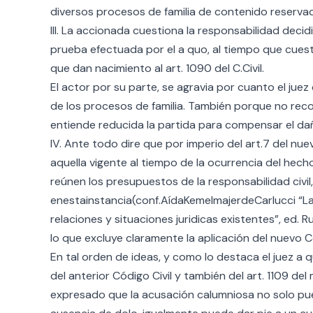
diversos procesos de familia de contenido reserva
III. La accionada cuestiona la responsabilidad decid
prueba efectuada por el a quo, al tiempo que cues
que dan nacimiento al art. 1090 del C.Civil.
El actor por su parte, se agravia por cuanto el jue
de los procesos de familia. También porque no rec
entiende reducida la partida para compensar el da
IV. Ante todo dire que por imperio del art.7 del nue
aquella vigente al tiempo de la ocurrencia del hecho
reúnen los presupuestos de la responsabilidad civil
enestainstancia(conf.AídaKemelmajerdeCarlucci “La A
relaciones y situaciones juridicas existentes”, ed. Ru
lo que excluye claramente la aplicación del nuevo C
En tal orden de ideas, y como lo destaca el juez a q
del anterior Código Civil y también del art. 1109 d
expresado que la acusación calumniosa no solo puede