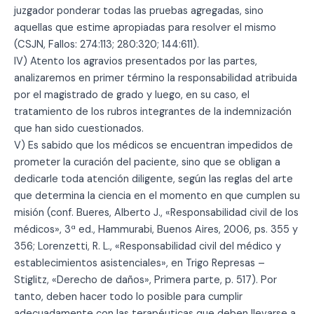
juzgador ponderar todas las pruebas agregadas, sino
aquellas que estime apropiadas para resolver el mismo
(CSJN, Fallos: 274:113; 280:320; 144:611).
IV) Atento los agravios presentados por las partes,
analizaremos en primer término la responsabilidad atribuida
por el magistrado de grado y luego, en su caso, el
tratamiento de los rubros integrantes de la indemnización
que han sido cuestionados.
V) Es sabido que los médicos se encuentran impedidos de
prometer la curación del paciente, sino que se obligan a
dedicarle toda atención diligente, según las reglas del arte
que determina la ciencia en el momento en que cumplen su
misión (conf. Bueres, Alberto J., «Responsabilidad civil de los
médicos», 3ª ed., Hammurabi, Buenos Aires, 2006, ps. 355 y
356; Lorenzetti, R. L., «Responsabilidad civil del médico y
establecimientos asistenciales», en Trigo Represas –
Stiglitz, «Derecho de daños», Primera parte, p. 517). Por
tanto, deben hacer todo lo posible para cumplir
adecuadamente con las terapéuticas que deben llevarse a