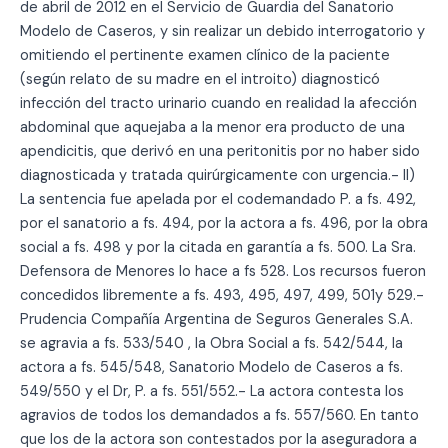
de abril de 2012 en el Servicio de Guardia del Sanatorio
Modelo de Caseros, y sin realizar un debido interrogatorio y
omitiendo el pertinente examen clínico de la paciente
(según relato de su madre en el introito) diagnosticó
infección del tracto urinario cuando en realidad la afección
abdominal que aquejaba a la menor era producto de una
apendicitis, que derivó en una peritonitis por no haber sido
diagnosticada y tratada quirúrgicamente con urgencia.- II)
La sentencia fue apelada por el codemandado P. a fs. 492,
por el sanatorio a fs. 494, por la actora a fs. 496, por la obra
social a fs. 498 y por la citada en garantía a fs. 500. La Sra.
Defensora de Menores lo hace a fs 528. Los recursos fueron
concedidos libremente a fs. 493, 495, 497, 499, 501y 529.-
Prudencia Compañía Argentina de Seguros Generales S.A.
se agravia a fs. 533/540 , la Obra Social a fs. 542/544, la
actora a fs. 545/548, Sanatorio Modelo de Caseros a fs.
549/550 y el Dr, P. a fs. 551/552.- La actora contesta los
agravios de todos los demandados a fs. 557/560. En tanto
que los de la actora son contestados por la aseguradora a