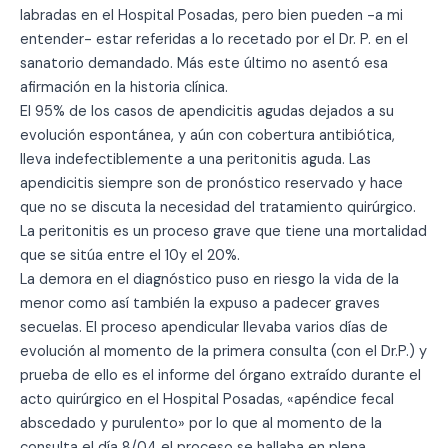
labradas en el Hospital Posadas, pero bien pueden -a mi
entender- estar referidas a lo recetado por el Dr. P. en el
sanatorio demandado. Más este último no asentó esa
afirmación en la historia clínica.
El 95% de los casos de apendicitis agudas dejados a su
evolución espontánea, y aún con cobertura antibiótica,
lleva indefectiblemente a una peritonitis aguda. Las
apendicitis siempre son de pronóstico reservado y hace
que no se discuta la necesidad del tratamiento quirúrgico.
La peritonitis es un proceso grave que tiene una mortalidad
que se sitúa entre el 10y el 20%.
La demora en el diagnóstico puso en riesgo la vida de la
menor como así también la expuso a padecer graves
secuelas. El proceso apendicular llevaba varios días de
evolución al momento de la primera consulta (con el Dr.P.) y
prueba de ello es el informe del órgano extraído durante el
acto quirúrgico en el Hospital Posadas, «apéndice fecal
abscedado y purulento» por lo que al momento de la
consulta el día 8/04 el proceso se hallaba en plena