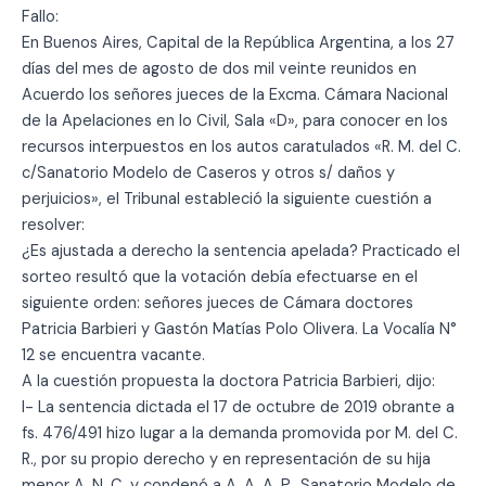
Fallo:
En Buenos Aires, Capital de la República Argentina, a los 27
días del mes de agosto de dos mil veinte reunidos en
Acuerdo los señores jueces de la Excma. Cámara Nacional
de la Apelaciones en lo Civil, Sala «D», para conocer en los
recursos interpuestos en los autos caratulados «R. M. del C.
c/Sanatorio Modelo de Caseros y otros s/ daños y
perjuicios», el Tribunal estableció la siguiente cuestión a
resolver:
¿Es ajustada a derecho la sentencia apelada? Practicado el
sorteo resultó que la votación debía efectuarse en el
siguiente orden: señores jueces de Cámara doctores
Patricia Barbieri y Gastón Matías Polo Olivera. La Vocalía N°
12 se encuentra vacante.
A la cuestión propuesta la doctora Patricia Barbieri, dijo:
I- La sentencia dictada el 17 de octubre de 2019 obrante a
fs. 476/491 hizo lugar a la demanda promovida por M. del C.
R., por su propio derecho y en representación de su hija
menor A. N. C. y condenó a A. A. A. P., Sanatorio Modelo de