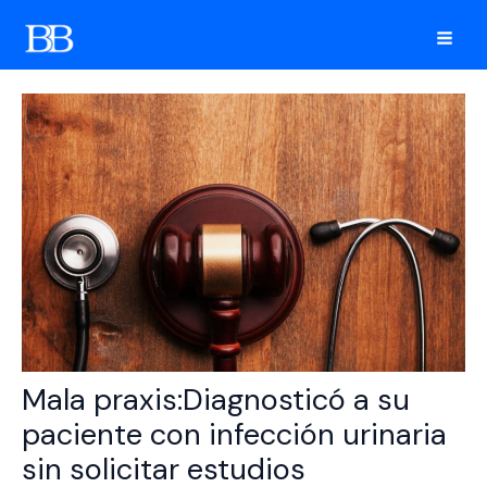
Ir
al
Mai
contenido
Men
Mala praxis:Diagnosticó a su
paciente con infección urinaria
sin solicitar estudios