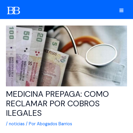
Ir
al
Mai
contenido
Men
MEDICINA PREPAGA: COMO
RECLAMAR POR COBROS
ILEGALES
/
noticias
/ Por
Abogados Barrios