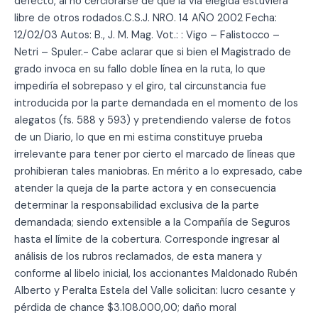
defecto, al no cerciorarse de que la vía elegida estuviera
libre de otros rodados.C.S.J. NRO. 14 AÑO 2002 Fecha:
12/02/03 Autos: B., J. M. Mag. Vot.: : Vigo – Falistocco –
Netri – Spuler.- Cabe aclarar que si bien el Magistrado de
grado invoca en su fallo doble línea en la ruta, lo que
impediría el sobrepaso y el giro, tal circunstancia fue
introducida por la parte demandada en el momento de los
alegatos (fs. 588 y 593) y pretendiendo valerse de fotos
de un Diario, lo que en mi estima constituye prueba
irrelevante para tener por cierto el marcado de líneas que
prohibieran tales maniobras. En mérito a lo expresado, cabe
atender la queja de la parte actora y en consecuencia
determinar la responsabilidad exclusiva de la parte
demandada; siendo extensible a la Compañía de Seguros
hasta el límite de la cobertura. Corresponde ingresar al
análisis de los rubros reclamados, de esta manera y
conforme al libelo inicial, los accionantes Maldonado Rubén
Alberto y Peralta Estela del Valle solicitan: lucro cesante y
pérdida de chance $3.108.000,00; daño moral