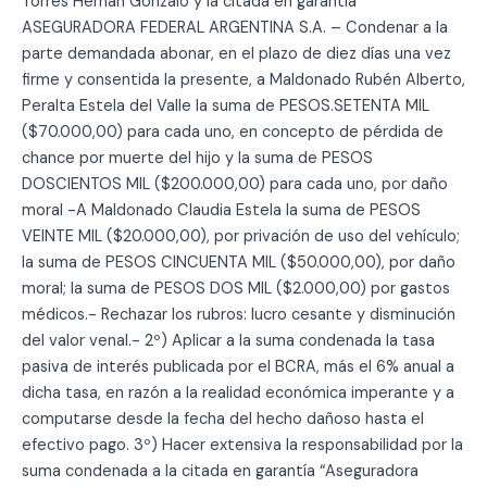
Torres Hernán Gonzalo y la citada en garantía
ASEGURADORA FEDERAL ARGENTINA S.A. – Condenar a la
parte demandada abonar, en el plazo de diez días una vez
firme y consentida la presente, a Maldonado Rubén Alberto,
Peralta Estela del Valle la suma de PESOS.SETENTA MIL
($70.000,00) para cada uno, en concepto de pérdida de
chance por muerte del hijo y la suma de PESOS
DOSCIENTOS MIL ($200.000,00) para cada uno, por daño
moral -A Maldonado Claudia Estela la suma de PESOS
VEINTE MIL ($20.000,00), por privación de uso del vehículo;
la suma de PESOS CINCUENTA MIL ($50.000,00), por daño
moral; la suma de PESOS DOS MIL ($2.000,00) por gastos
médicos.- Rechazar los rubros: lucro cesante y disminución
del valor venal.- 2º) Aplicar a la suma condenada la tasa
pasiva de interés publicada por el BCRA, más el 6% anual a
dicha tasa, en razón a la realidad económica imperante y a
computarse desde la fecha del hecho dañoso hasta el
efectivo pago. 3º) Hacer extensiva la responsabilidad por la
suma condenada a la citada en garantía “Aseguradora