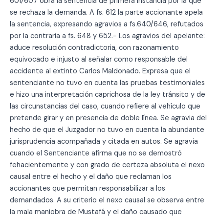
601/607 obra la sentencia de primera instancia por la que
se rechaza la demanda. A fs. 612 la parte accionante apela
la sentencia, expresando agravios a fs.640/646, refutados
por la contraria a fs. 648 y 652.- Los agravios del apelante:
aduce resolución contradictoria, con razonamiento
equivocado e injusto al señalar como responsable del
accidente al extinto Carlos Maldonado. Expresa que el
sentenciante no tuvo en cuenta las pruebas testimoniales
e hizo una interpretación caprichosa de la ley tránsito y de
las circunstancias del caso, cuando refiere al vehículo que
pretende girar y en presencia de doble línea. Se agravia del
hecho de que el Juzgador no tuvo en cuenta la abundante
jurisprudencia acompañada y citada en autos. Se agravia
cuando el Sentenciante afirma que no se demostró
fehacientemente y con grado de certeza absoluta el nexo
causal entre el hecho y el daño que reclaman los
accionantes que permitan responsabilizar a los
demandados. A su criterio el nexo causal se observa entre
la mala maniobra de Mustafá y el daño causado que