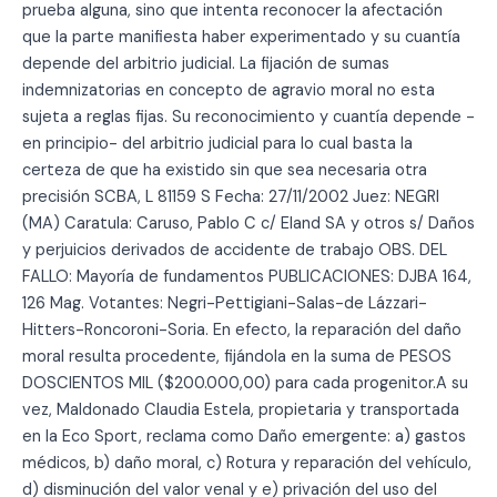
prueba alguna, sino que intenta reconocer la afectación
que la parte manifiesta haber experimentado y su cuantía
depende del arbitrio judicial. La fijación de sumas
indemnizatorias en concepto de agravio moral no esta
sujeta a reglas fijas. Su reconocimiento y cuantía depende -
en principio- del arbitrio judicial para lo cual basta la
certeza de que ha existido sin que sea necesaria otra
precisión SCBA, L 81159 S Fecha: 27/11/2002 Juez: NEGRI
(MA) Caratula: Caruso, Pablo C c/ Eland SA y otros s/ Daños
y perjuicios derivados de accidente de trabajo OBS. DEL
FALLO: Mayoría de fundamentos PUBLICACIONES: DJBA 164,
126 Mag. Votantes: Negri-Pettigiani-Salas-de Lázzari-
Hitters-Roncoroni-Soria. En efecto, la reparación del daño
moral resulta procedente, fijándola en la suma de PESOS
DOSCIENTOS MIL ($200.000,00) para cada progenitor.A su
vez, Maldonado Claudia Estela, propietaria y transportada
en la Eco Sport, reclama como Daño emergente: a) gastos
médicos, b) daño moral, c) Rotura y reparación del vehículo,
d) disminución del valor venal y e) privación del uso del