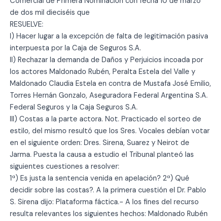
Comercial de Primera Nominación con fecha 10 de marzo
de dos mil dieciséis que
RESUELVE:
I) Hacer lugar a la excepción de falta de legitimación pasiva
interpuesta por la Caja de Seguros S.A.
II) Rechazar la demanda de Daños y Perjuicios incoada por
los actores Maldonado Rubén, Peralta Estela del Valle y
Maldonado Claudia Estela en contra de Mustafa José Emilio,
Torres Hernán Gonzalo, Aseguradora Federal Argentina S.A.
Federal Seguros y la Caja Seguros S.A.
III) Costas a la parte actora. Not. Practicado el sorteo de
estilo, del mismo resultó que los Sres. Vocales debían votar
en el siguiente orden: Dres. Sirena, Suarez y Neirot de
Jarma. Puesta la causa a estudio el Tribunal planteó las
siguientes cuestiones a resolver:
1ª) Es justa la sentencia venida en apelación? 2ª) Qué
decidir sobre las costas?. A la primera cuestión el Dr. Pablo
S. Sirena dijo: Plataforma fáctica.- A los fines del recurso
resulta relevantes los siguientes hechos: Maldonado Rubén