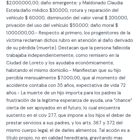
$2.000.000,00; daño emergente; y Maldonado Claudia
Estela:daño médico $30.000, rotura y reparación del
vehículo $ 60.000, disminución del valor venal $ 200.000,
privación del uso del vehículo $50.000; daño moral $
1.000.000,00.- Respecto al primero, los progenitores de la
víctima reclaman dichos rubro en atención al daño derivado
de su pérdida (muerte). Destacan que la persona fallecida
trabajaba independientemente, como remisero en la
Ciudad de Loreto y los ayudaba económicamente,
habitando el mismo domicilio.- Manifiestan que su hijo
percibía mensualmente $7.000,00, que al momento del
accidente contaba con 35 años, expectativa de vida 72
años.- La muerte de un hijo importa para los padres la
frustración de la legitima esperanza de ayuda, una “chance”
cierta de ser apoyados en el futuro, lo cual encuentra
sustento en el cciv 277, que impone a los hijos el deber de
prestar servicios a sus padres, y los arts. 367 y 372 del
mismo cuerpo legal, el de darles alimentos. Tal acción es a
título propio, no en calidad hereditaria, gravitando mas