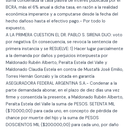
suma condenada la tasa pasiva de interés publicada por el
BCRA, más el 6% anual a dicha tasa, en razón a la realidad
económica imperante y a computarse desde la fecha del
hecho dañoso hasta el efectivo pago.- Por todo lo
expuesto,
A LA PRIMERA CUESTION EL DR. PABLO S. SIRENA DIJO: voto
por negativa. En consecuencia, se revoca la sentencia de
primera instancia y se RESUELVE: 1) Hacer lugar parcialmente
a la demanda por daños y perjuicios interpuesta por
Maldonado Rubén Alberto, Peralta Estela del Valle y
Maldonado Claudia Estela en contra de Mustafá José Emilio,
Torres Hernán Gonzalo y la citada en garantía
ASEGURADORA FEDERAL ARGENTINA S.A.- Condenar a la
parte demandada abonar, en el plazo de diez días una vez
firme y consentida la presente, a Maldonado Rubén Alberto,
Peralta Estela del Valle la suma de PESOS. SETENTA MIL
($70.000,00) para cada uno, en concepto de pérdida de
chance por muerte del hijo y la suma de PESOS
DOSCIENTOS MIL ($200.000,00) para cada uno, por daño