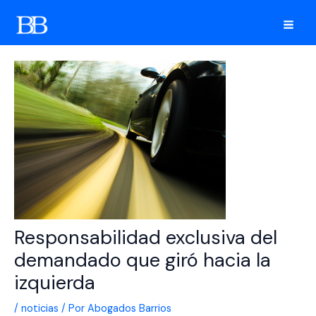
Ir
al
Mai
contenido
Men
Responsabilidad exclusiva del
demandado que giró hacia la
izquierda
/
noticias
/ Por
Abogados Barrios