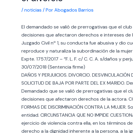
/
noticias
/ Por
Abogados Barrios
El demandado se valió de prerrogativas que el clu
decisiones que afectaron derechos e intereses de la
Juzgado Civil nº 1, su conducta fue abusiva y dio c
reproduce y naturaliza la subordinación de la mujer
Expte. 1757/2017 – “F. L. F. c/ C. C. A. s/daños y p
30/07/2018 (Sentencia firme)
DAÑOS Y PERJUICIOS. DIVORCIO. DESVINCULACIÓN 
SOLICITUD DE BAJA POR PARTE DEL EX MARIDO. Dema
Demandado que se valió de prerrogativas que el c
decisiones que afectaron derechos de la actora
FORMAS DE DISCRIMINACIÓN CONTRA LA MUJER. Somet
entidad. CIRCUNSTANCIA QUE NO IMPIDE CUESTIO
ejercicio de violencia contra ella, en los términos 
derecho a la dignidad inherente a la persona, a la i