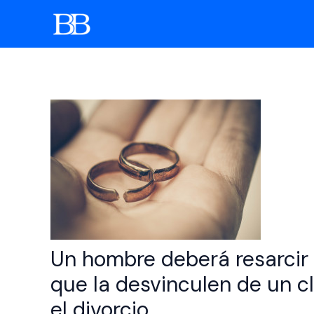
Ir
al
contenido
Un hombre deberá resarcir 
que la desvinculen de un cl
el divorcio